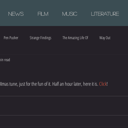
News
Film
Music
Literature
Pen Pusher
Strange Findings
The Amazing Life Of
Way Out
in read
mas tune, just for the fun of it. Half an hour later, here it is. 
Click
!