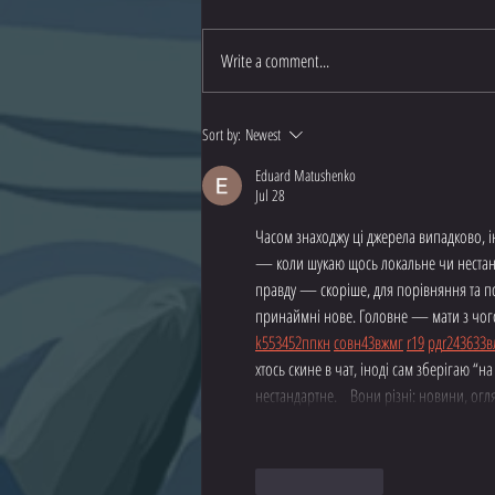
Hila and I
Write a comment...
Sort by:
Newest
Eduard Matushenko
Jul 28
Часом знаходжу ці джерела випадково, іно
— коли шукаю щось локальне чи нестандар
правду — скоріше, для порівняння та по
принаймні нове. Головне — мати з чого
k55
34
52
пп
кн
с
о
вн
43
вж
мг
r19
рд
r24
36
33
в
хтось скине в чат, іноді сам зберігаю “
нестандартне.    Вони різні: новини, ог
Like
Reply