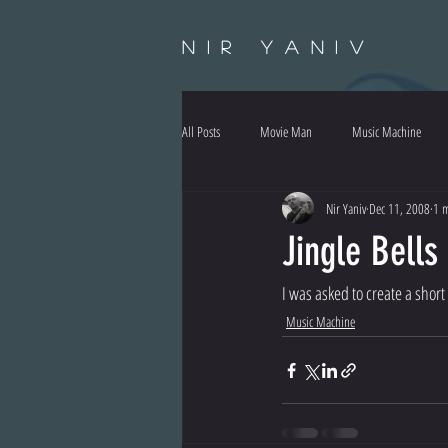
Nir Yaniv
All Posts
Movie Man
Music Machine
Nir Yaniv
Dec 11, 2008
1 m
Jingle Bells
I was asked to create a short X
Music Machine