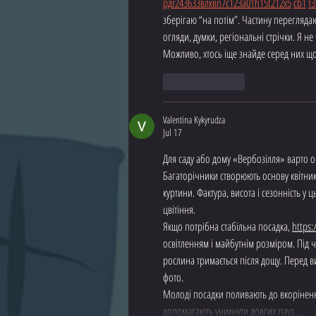
рд
r24
36
33
вл
кв
n7
c123
a01
h15
t21
2x5
cb1
т
3
зберігаю “на потім”. Частину перегляда
огляди, думки, регіональні стрічки. Я н
Можливо, хтось іще знайде серед них щ
Like
Reply
Valentina Kykyrudza
Jul 17
Для саду або дому «Вербозілля» варто оц
Багаторічники створюють основу квітника
куртини. Фактура, висота і сезонність у
цвітіння.
Якщо потрібна стабільна посадка, 
https:
освітленням і майбутнім розміром. Під ча
рослина тримається після дощу. Перед в
фото.
Молоді посадки поливають до вкорінення,
допомагають уникнути довгих пауз.…