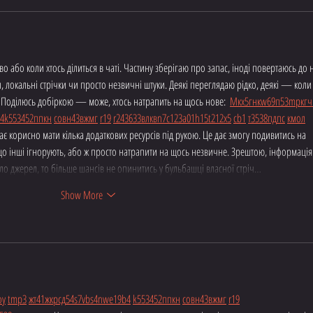
 або коли хтось ділиться в чаті. Частину зберігаю про запас, іноді повертаюсь до 
, локальні стрічки чи просто незвичні штуки. Деякі переглядаю рідко, деякі — коли
  Поділюсь добіркою — може, хтось натрапить на щось нове:  
М
к
х
5
г
нк
w69
п
53
mp
кг
ч
4
k55
34
52
пп
кн
с
о
вн
43
вж
мг
r19
r24
36
33
вл
кв
n7
c123
a01
h15
t21
2x5
cb1
т
35
38
пд
пс
км
ол
є корисно мати кілька додаткових ресурсів під рукою. Це дає змогу подивитись на 
 що інші ігнорують, або ж просто натрапити на щось незвичне. Зрештою, інформаці
оло джерел, то більше шансів не опинитись у бульбашці власної стріч…
Show More
о
у
tmp3
жт
41
ж
кр
сд
54
s7
vb
s4
nw
e19
b4
k55
34
52
пп
кн
с
о
вн
43
вж
мг
r19