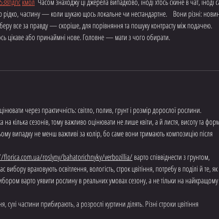
5
38
пд
пс
км
ол
  Часом знаходжу ці джерела випадково, іноді хтось скине в чат, іноді с
ю рідко, частину — коли шукаю щось локальне чи нестандартне.    Вони різні: новин
е беру все за правду — скоріше, для порівняння та пошуку контрасту між подачею.  
ось цікаве або принаймні нове. Головне — мати з чого обирати. 
інювати через практичність: світло, полив, грунт і розмір дорослої рослини. 
 на кілька сезонів, тому важливо оцінювати не лише квіти, а й листя, висоту та форм
 цьому випадку не менш важливі за колір, бо саме вони тримають композицію після 
//florica.com.ua/roslyny/bahatorichnyky/verbozillia/
 варто співвіднести з грунтом, 
с вибору враховують освітлення, вологість, строк цвітіння, потребу в поділі й те, як 
ибором варто уявити рослину в реальних умовах сезону, а не тільки на найкращому
 сухі частини прибирають, а розрослі куртини ділять. Різні строки цвітіння 