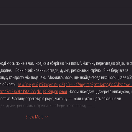
Mingus X 5
The Vo
ді хтось скине в чат, іноді сам зберігаю “на потім”. Частину переглядаю рідко, час
тне.    Вони різні: новини, огляди, думки, регіональні стрічки. Я не беру все за 
шуку контрасту між подачею.  Можливо, хтось іще знайде серед них щось цікаве аб
 обирати.  
М
к
х
5
г
нк
w69
п
53
mp
кг
чг
ч
d23
46
н
чн
47
чо
у
tmp3
жт
41
ж
кр
сд
54
s7
vb
s4
nw
e1
л
кв
n7
c123
a01
h15
t21
2x5
cb1
т
35
38
пд
пс
км
ол
  Часом знаходжу ці джерела випадково, і
на потім”. Частину переглядаю рідко, частину — коли шукаю щось локальне чи 
ляди, думки, регіональні стрічки. Я не беру все за правду —…
Show More