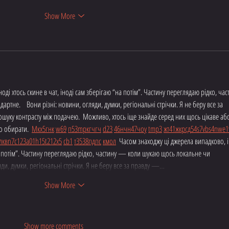
Show More
ді хтось скине в чат, іноді сам зберігаю “на потім”. Частину переглядаю рідко, час
тне.    Вони різні: новини, огляди, думки, регіональні стрічки. Я не беру все за 
шуку контрасту між подачею.  Можливо, хтось іще знайде серед них щось цікаве аб
 обирати.  
М
к
х
5
г
нк
w69
п
53
mp
кг
чг
ч
d23
46
н
чн
47
чо
у
tmp3
жт
41
ж
кр
сд
54
s7
vb
s4
nw
e1
л
кв
n7
c123
a01
h15
t21
2x5
cb1
т
35
38
пд
пс
км
ол
  Часом знаходжу ці джерела випадково, і
на потім”. Частину переглядаю рідко, частину — коли шукаю щось локальне чи 
ляди, думки, регіональні стрічки. Я не беру все за правду —…
Show More
Show more comments