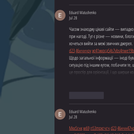
Eduard Matushenko
Jul 28
Часом знаходжу цікаві сайти — випадково
при нагоді. Тут є різне — новини, блоги
хочеться вийти за межі звичних джерел.
d23
46
н
чн
чо
у
жт
41
ж
кр
сд
54
s7
vb
s4
nw
e19
b
Щодо загальної інформації — іноді бува
ситуацію під іншим кутом, побачити те,
це простір для орієнтації, і що ширше к
Like
Reply
Eduard Matushenko
Jul 28
М
к
х
5
г
нк
w69
п
53
mp
кг
чг
ч
d23
46
н
чн
47
ч