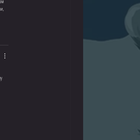
ам 
и, 
у 
 