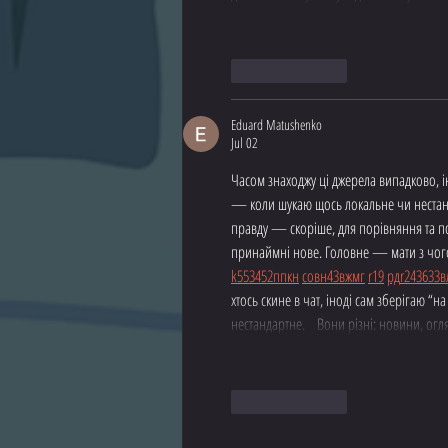
Like
Reply
Eduard Matushenko
Jul 02
Часом знаходжу ці джерела випадково, іно
— коли шукаю щось локальне чи нестандар
правду — скоріше, для порівняння та по
принаймні нове. Головне — мати з чого
k55
34
52
пп
кн
с
о
вн
43
вж
мг
r19
рд
r24
36
33
в
хтось скине в чат, іноді сам зберігаю “
нестандартне.    Вони різні: новини, ог
Like
Reply