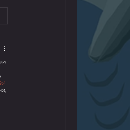
ice Remains
тину 
о 
9
b4
ноді 