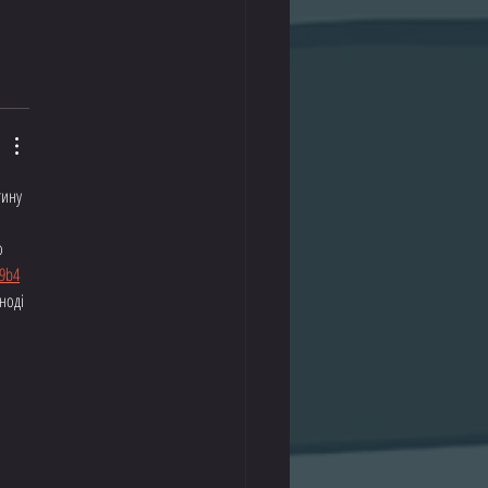
тину 
о 
9
b4
ноді 