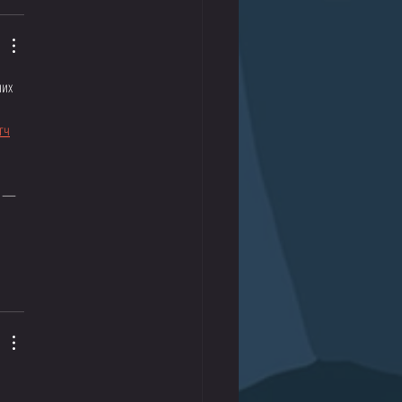
них 
 
г
ч
я — 